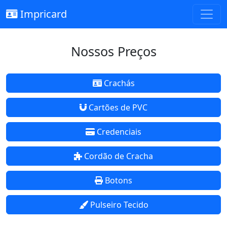
Impricard
Nossos Preços
Crachás
Cartões de PVC
Credenciais
Cordão de Cracha
Botons
Pulseiro Tecido