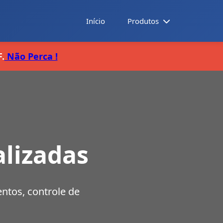
Início
Produtos
.
Não Perca !
alizadas
ntos, controle de