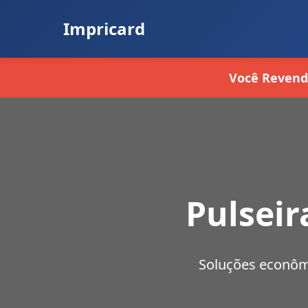
Impricard
Você Revend
Pulseir
Soluções econômi