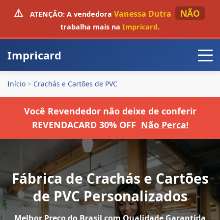
⚠️
NÃO
Vanessa Dutra
ATENÇÃO:
A vendedora
trabalha mais na
Impricard
.
Impricard
Início
>
Crachás e Cartões de PVC
Você Revendedor não deixe de conferir
REVENDACARD 30% OFF
Não Perca!
Fábrica de Crachás e Cartões
de PVC Personalizados
Melhor Preço do Brasil com Qualidade Garantida