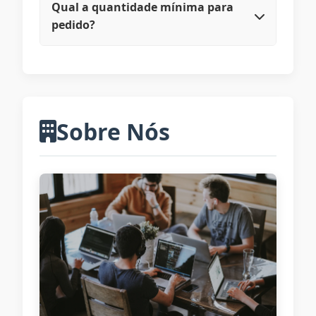
território nacional.
Qual a quantidade mínima para
pedido?
Não temos quantidade mínima para
maioria dos produtos.
Sobre Nós