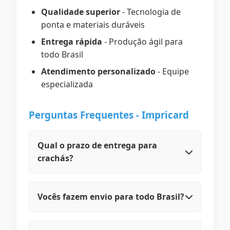
Qualidade superior
- Tecnologia de
ponta e materiais duráveis
Entrega rápida
- Produção ágil para
todo Brasil
Atendimento personalizado
- Equipe
especializada
Perguntas Frequentes - Impricard
Qual o prazo de entrega para
crachás?
O prazo médio é de 5 a 7 dias úteis
para região Sudeste.
Vocês fazem envio para todo Brasil?
Sim, atendemos clientes em todo